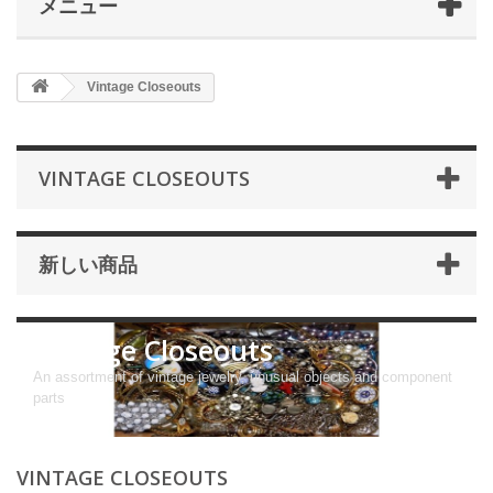
メニュー
Vintage Closeouts
VINTAGE CLOSEOUTS
新しい商品
Vintage Closeouts
An assortment of vintage jewelry, unusual objects and component
parts
VINTAGE CLOSEOUTS