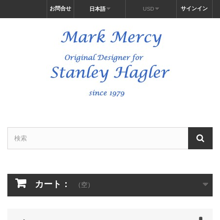
お問合せ
サインイン
日本語
USD
カート：
（空）