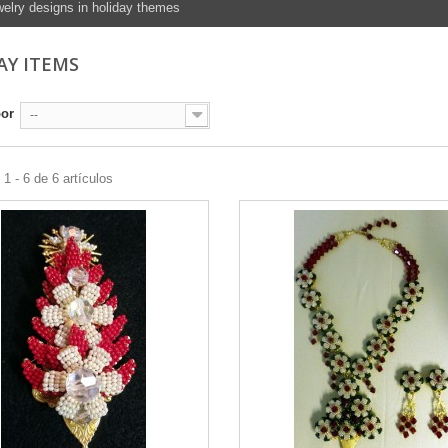
elry designs in holiday themes
AY ITEMS
por
--
1 - 6 de 6 artículos