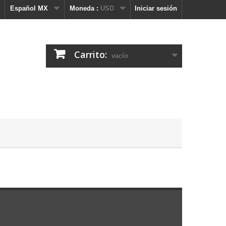
Español MX
Moneda :
USD
Iniciar sesión
Carrito:
vacío